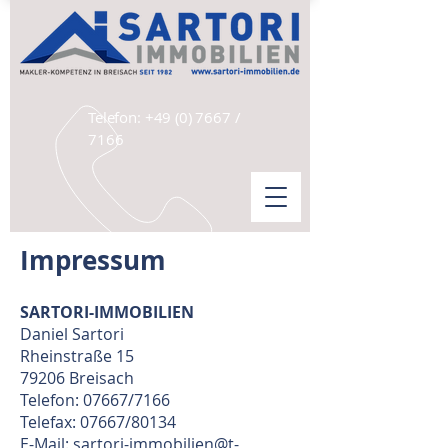
Telefon:
+49 (0) 7667
/
7166
Impressum
SARTORI-IMMOBILIEN
Daniel Sartori
Rheinstraße 15
79206 Breisach
Telefon: 07667/7166
Telefax: 07667/80134
E-Mail:
sartori-immobilien@t-