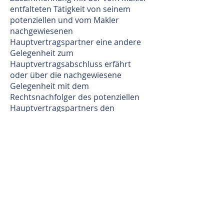
entfalteten Tätigkeit von seinem
potenziellen und vom Makler
nachgewiesenen
Hauptvertragspartner eine andere
Gelegenheit zum
Hauptvertragsabschluss erfährt
oder über die nachgewiesene
Gelegenheit mit dem
Rechtsnachfolger des potenziellen
Hauptvertragspartners den
Hauptvertrag abschließt oder das
nachgewiesene Objekt käuflich
erwirbt, anstatt es zu mieten, zu
pachten bzw. umgekehrt. Um die
Provisionspflicht bei
Ersatzgeschäften auszulösen, ist es
nicht erforderlich, dass das
provisionspflichtige Geschäft mit
dem
ursprünglich vorgesehenen